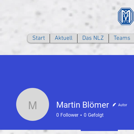
Start
Aktuell
Das NLZ
Teams
Martin Blömer
Autor
Martin Blömer
0
Follower
0
Gefolgt