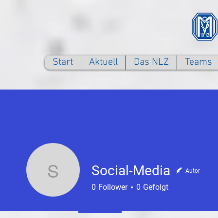
Start
Aktuell
Das NLZ
Teams
Social-Media
Autor
Social-Media
0
Follower
0
Gefolgt