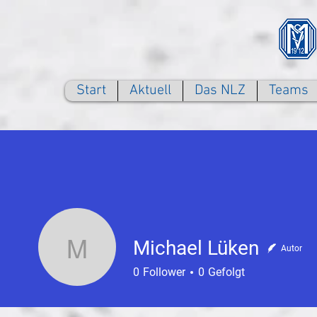
Start
Aktuell
Das NLZ
Teams
Michael Lüken
Autor
Michael Lüken
0
Follower
0
Gefolgt