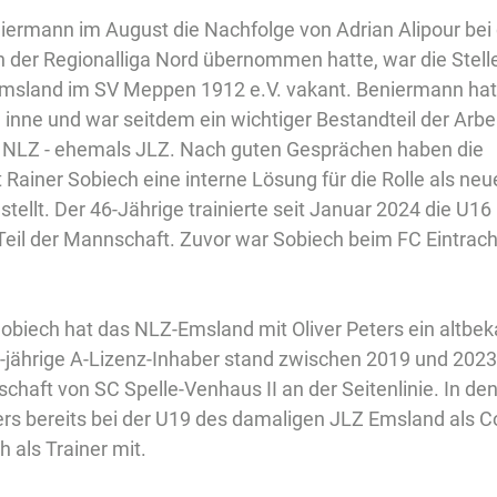
rmann im August die Nachfolge von Adrian Alipour bei 
 der Regionalliga Nord übernommen hatte, war die Stell
msland im SV Meppen 1912 e.V. vakant. Beniermann hatt
inne und war seitdem ein wichtiger Bestandteil der Arbei
 NLZ - ehemals JLZ. Nach guten Gesprächen haben die 
 Rainer Sobiech eine interne Lösung für die Rolle als neu
tellt. Der 46-Jährige trainierte seit Januar 2024 die U16
eil der Mannschaft. Zuvor war Sobiech beim FC Eintracht
obiech hat das NLZ-Emsland mit Oliver Peters ein altbek
-jährige A-Lizenz-Inhaber stand zwischen 2019 und 2023 
chaft von SC Spelle-Venhaus II an der Seitenlinie. In de
rs bereits bei der U19 des damaligen JLZ Emsland als Co
 als Trainer mit.