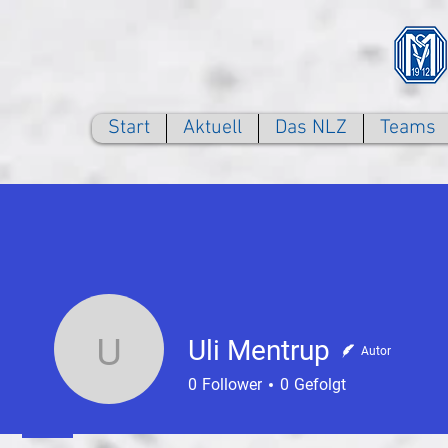
Start
Aktuell
Das NLZ
Teams
Uli Mentrup
Autor
Uli Mentrup
0
Follower
0
Gefolgt