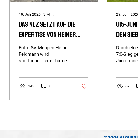
10. Juli 2026
∙
3
Min.
29. Juni 202
Das NLZ setzt auf die
U15-Jun
Expertise von Heiner
den sie
Feldmann
Foto: SV Meppen Heiner
Durch ein
Feldmann wird
7:0-Sieg g
sportlicher Leiter für den
Juniorinn
Mädchenbereich des
Süderelbe 
Nachwuchsleistungszentrums
U15-Junio
Emsland (NLZ). „Eine
Emsland d
neue Herausforderung.
herausrag
243
0
67
Ich freue mich auf diese
mit dem N
Aufgabe“, sagt der
Pokalsieg.
Emsbürener, der viel
siebte Tit
Erfahrung mitbringt und
Bezirksmei
über ein enges Netzwerk
Niedersac
verfügt. „Wir sind sehr
Norddeuts
glücklich darüber, dass
Meistersc