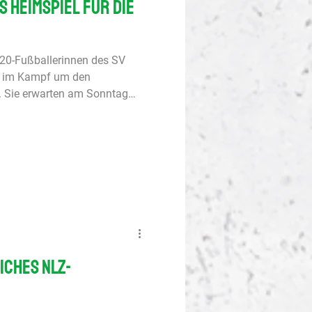
 Heimspiel für die
20-Fußballerinnen des SV
n im Kampf um den
a. Sie erwarten am Sonntag
 Vor einer schweren Aufgabe
s NLZ Emsland bei Fortuna
t alle neun Spiele gewonnen.
rl für die Heimschlappe
hren Aufwind im Heimspiel
ätigen. U19-DFB-
iches NLZ-