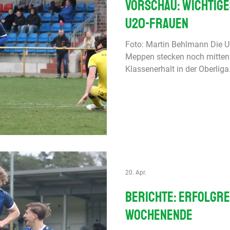
Vorschau: Wichtiges
U20-Frauen
Foto: Martin Behlmann Die U
Meppen stecken noch mitte
Klassenerhalt in der Oberlig
TuS Lutten zum Kellerduell.
stehen die U-19-Junioren de
Düsseldorf. Der Gastgeber ha
Die U17 will sich beim SC Ve
revanchieren. Die U15 will i
gegen BVG Wolfenbüttel best
Nachwuchsliga, H
20. Apr.
Berichte: Erfolgre
Wochenende