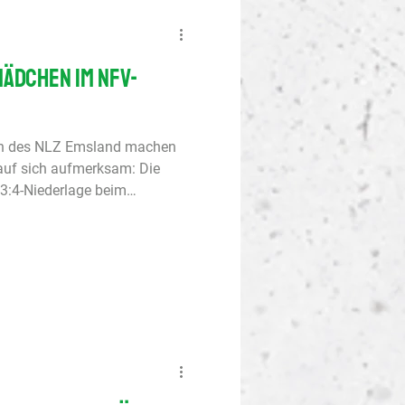
Mädchen im NFV-
en des NLZ Emsland machen
uf sich aufmerksam: Die
 3:4-Niederlage beim
tuna Düsseldorf eine
7-Juniorinnen setzen ihre
 fort. Die U15-Mädchen ziehen
ieg gegen eine U17-
s B-Juniorinnen-
19-DFB-Nachwuchsliga,
 Fortun