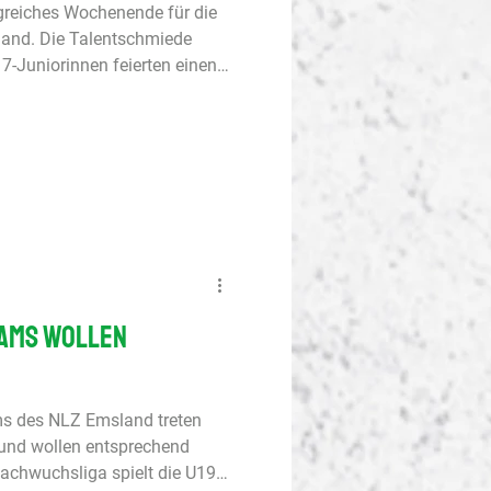
greiches Wochenende für die
and. Die Talentschmiede
17-Juniorinnen feierten einen
l. Dabei schoss Maja Rakers
sliga, Hauptrunde Liga B,
lemannia Aachen 3:1 (0:1)
uptete sich 3:1 gegen
 Halbzeit wurde von beiden
it wenig Kontrolle im Ballb
eams wollen
ms des NLZ Emsland treten
nd wollen entsprechend
-Nachwuchsliga spielt die U19