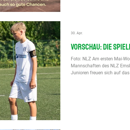
zudem ein kostenloses Add-o
30. Apr.
Vorschau: Die Spie
Foto: NLZ Am ersten Mai-Wo
Mannschaften des NLZ Emsla
Junioren freuen sich auf d
gegen Werder Bremen. Die U1
Donnerstag (30.4.) in Darme
Spitzenreiter VfL Osnabrück II
Nordcup an. Die B-Juniorinn
Herzlake gegen Eimsbüttel ih
fortsetzen. Die U20-Fußball
den Klassenerhalt