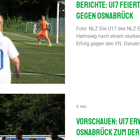
Berichte: U17 feier
gegen Osnabrück
Foto: NLZ Die U17 des NLZ E
Heimsieg nach einem starken 
Erfolg gegen den VfL Osnabrü
bei Preußen Münster. Die U2
sich mit dem 4:1 im letzten
Delmenhorst auf Rang neun. 
ihre Siegesserie bei Holstein 
Nachwuchsliga, Hauptrunde 
Münster - SV Meppen 3:3 (2:2
8. Mai
Vorschauen: U17 er
Osnabrück zum Der