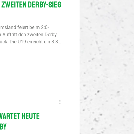
t zweiten Derby-Sieg
msland feiert beim 2:0-
Auftritt den zweiten Derby-
ck. Die U19 erreicht ein 3:3
0-Fußballerinnen verbesserten
 Saisonspiel beim TV Jahn
Die U17-Juniorinnen setzen
Kiel fort. U19-DFB-
Liga B, Gruppe G Preußen
) In einem intensiven Spie
wartet heute
by