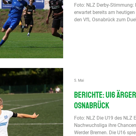
Foto: NLZ Derby-Stimmung:
erwartet bereits am heutigen
den VfL Osnabrück zum Duel
Heimspiele haben auch die U
U14 (gegen JSG Merzen/Volt
(gegen Concordia Emsbüren)
Hauptrunde Liga B, Gruppe G
Meppen Sa., 13.00 Uhr Die U
bei Preußen Münster an. Es is
5. Mai
Berichte: U16 ärger
Osnabrück
Foto: NLZ Die U19 des NLZ E
Nachwuchsliga ihre Chancen n
Werder Bremen. Die U16 spie