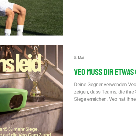
Derby gegen Spitzenreiter V
Ende heißt es 1:1. Die U17-J
Erfolgsserie gegen Eimsbütte
Nachwuchsliga, Hauptrunde 
Werder Bremen 0:1 (0:0) Die
gegen Werder Bremen 0:1. „Er
Halbzeit pf
5. Mai
Veo muss dir etwas
Deine Gegner verwenden Veo
zeigen, dass Teams, die ihre
Siege erreichen. Veo hat ihne
und möchte sich dafür entsc
einen Rabatt von 30%, um wi
sorgen. Veo hat für einen unf
Entschädigung bietet Veo 30
Im Rahmen eines exklusiven 