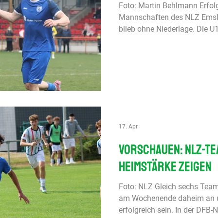
Foto: Martin Behlmann Erfol
Mannschaften des NLZ Emsl
blieb ohne Niederlage. Die U
11:0-Sieg gegen Holstein Kie
fünf Tore. U19-DFB-Nachwuch
Gruppe G SV Meppen - TSV A
Die U19 des SV Meppen beha
Alemannia Aachen. Die erste
Mannschaften wild geführt, m
17. Apr.
Vorschauen: NLZ-T
Heimstärke zeigen
Foto: NLZ Gleich sechs Tea
am Wochenende daheim an u
erfolgreich sein. In der DFB