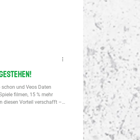
fL Osnabrück stark auf. Am
uniorinnen setzen ihre
l fort. U19-DFB-
Liga B, Gruppe G SV Meppen -
 U19 des SV Meppen verlor
ste Halbzeit hui, zweite
 gestehen!
 schon und Veos Daten
 Spiele filmen, 15 % mehr
n diesen Vorteil verschafft –
huldigen. Deshalb bietet Veo
eder für Chancengleichheit zu
airen Vorteil gesorgt. Als
% Rabatt auf die Veo Cam 3.
Partnerangebots erhältst du