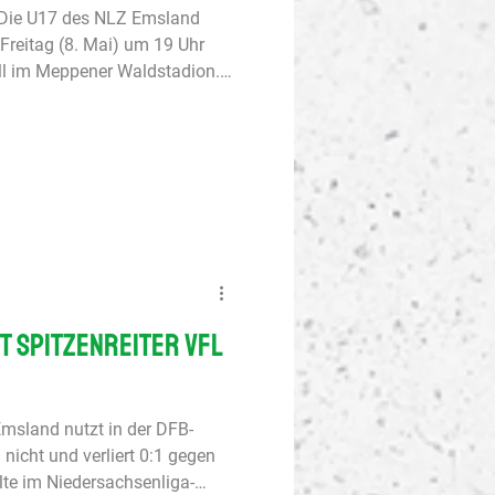
 Die U17 des NLZ Emsland
 Freitag (8. Mai) um 19 Uhr
l im Meppener Waldstadion.
16 (gegen TSV Havelse), die
lage/Neuenkirchen), die U12
. U19-DFB-Nachwuchsliga,
 Preußen Münster - SV
19 des NLZ tritt am Samstag
t bereits das vierte Aufeina
t Spitzenreiter VfL
msland nutzt in der DFB-
icht und verliert 0:1 gegen
lte im Niedersachsenliga-