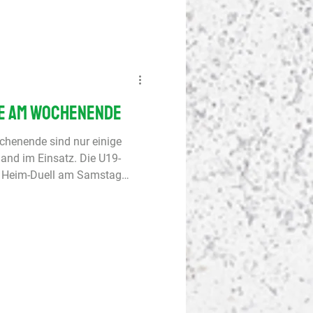
n deiner Wahl
le am Wochenende
chenende sind nur einige
nd im Einsatz. Die U19-
as Heim-Duell am Samstag
6 ist bereits am heutigen
 beim Derby gegen
 gefordert. Die U14 tritt im
en wollen Samstag in
re beeindruckende Serie
erinnen hoffen im Kampf um