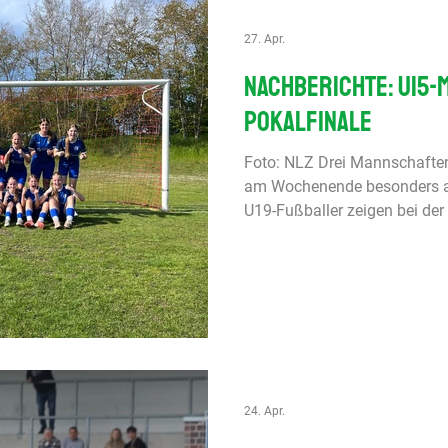
27. Apr.
Nachberichte: U15-
Pokalfinale
Foto: NLZ Drei Mannschaft
am Wochenende besonders a
U19-Fußballer zeigen bei der
souveränen Spitzenreiter For
bärenstarke Leistung. Die U1
Siegesserie bei Hannover 96
nach einem verdienten Heims
Mannschaft in das Finale de
Niedersachsenpokals ein. U
Hauptrunde Liga B, Gruppe G
24. Apr.